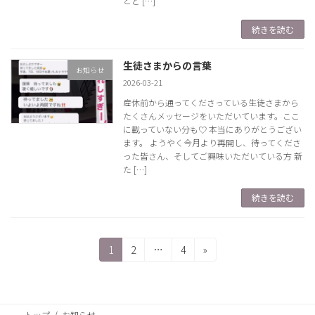
とど […]
続きを読む
生徒さまからの言葉
お知らせ
2026-03-21
産休前から通ってくださっている生徒さまから
たくさんメッセージをいただいています。ここ
に載っていない分も♡ 本当にありがとうござい
ます。 ようやく今月より再開し、待ってくださ
った皆さん、そしてご興味いただいている方 新
た […]
続きを読む
投
固
固
固
1
2
…
4
»
定
定
定
稿
ペ
ペ
ペ
ー
ー
ー
の
ジ
ジ
ジ
トップ
お知らせ