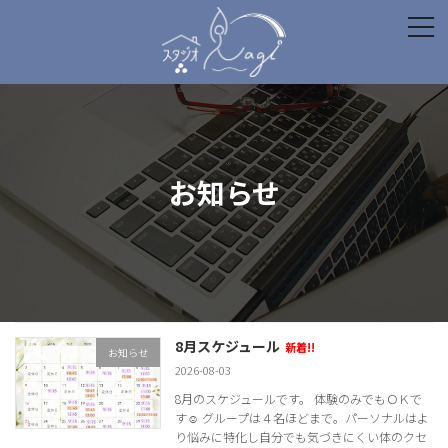
コ
ナ
ン
ビ
テ
ゲ
ン
ー
ツ
シ
へ
ョ
ス
ン
キ
に
ッ
移
お知らせ
プ
動
8月スケジュール
新着!!
お知らせ
2026-08-03
8月のスケジュールです。 体験のみでもＯＫで
す☺ グループは４名ほどまで。パーソナルはよ
り悩みに特化し自分でも気づきにくい体のクセ