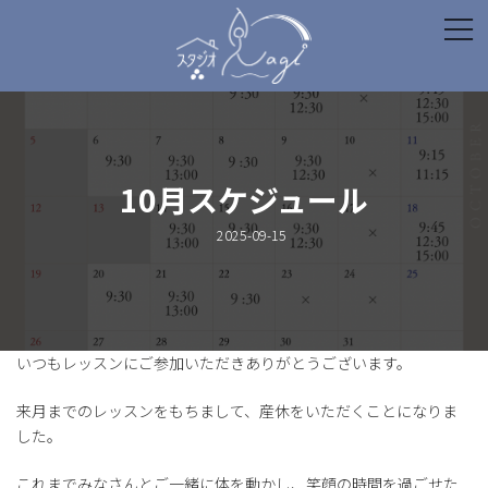
コ
ナ
ン
ビ
テ
ゲ
ン
ー
ツ
シ
へ
ョ
ス
ン
キ
に
ッ
移
10月スケジュール
プ
動
2025-09-15
いつもレッスンにご参加いただきありがとうございます。
来月までのレッスンをもちまして、産休をいただくことになりま
した。
これまでみなさんとご一緒に体を動かし、笑顔の時間を過ごせた